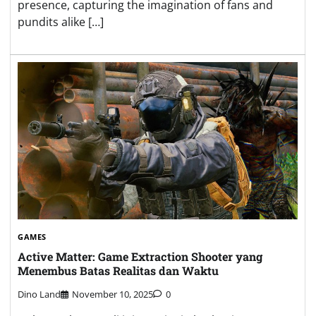
presence, capturing the imagination of fans and
pundits alike […]
GAMES
Active Matter: Game Extraction Shooter yang
Menembus Batas Realitas dan Waktu
Dino Land
November 10, 2025
0