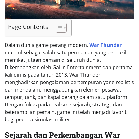
Page Contents
Dalam dunia game perang modern,
War Thunder
muncul sebagai salah satu permainan yang berhasil
memikat jutaan pemain di seluruh dunia.
Dikembangkan oleh Gaijin Entertainment dan pertama
kali dirilis pada tahun 2013, War Thunder
menghadirkan pengalaman pertempuran yang realistis
dan mendalam, menggabungkan elemen pesawat
tempur, tank, dan kapal perang dalam satu platform.
Dengan fokus pada realisme sejarah, strategi, dan
keterampilan pemain, game ini telah menjadi favorit
bagi pecinta simulasi militer.
Sejarah dan Perkembangan War