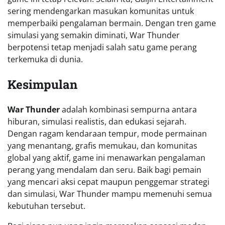
sering mendengarkan masukan komunitas untuk
memperbaiki pengalaman bermain. Dengan tren game
simulasi yang semakin diminati, War Thunder
berpotensi tetap menjadi salah satu game perang
terkemuka di dunia.
Kesimpulan
War Thunder
adalah kombinasi sempurna antara
hiburan, simulasi realistis, dan edukasi sejarah.
Dengan ragam kendaraan tempur, mode permainan
yang menantang, grafis memukau, dan komunitas
global yang aktif, game ini menawarkan pengalaman
perang yang mendalam dan seru. Baik bagi pemain
yang mencari aksi cepat maupun penggemar strategi
dan simulasi, War Thunder mampu memenuhi semua
kebutuhan tersebut.