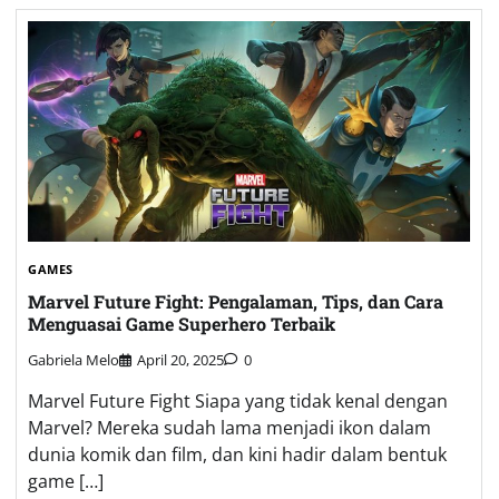
GAMES
Marvel Future Fight: Pengalaman, Tips, dan Cara
Menguasai Game Superhero Terbaik
Gabriela Melo
April 20, 2025
0
Marvel Future Fight Siapa yang tidak kenal dengan
Marvel? Mereka sudah lama menjadi ikon dalam
dunia komik dan film, dan kini hadir dalam bentuk
game […]