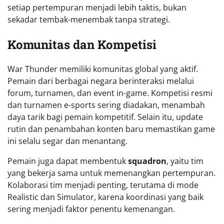
setiap pertempuran menjadi lebih taktis, bukan
sekadar tembak-menembak tanpa strategi.
Komunitas dan Kompetisi
War Thunder memiliki komunitas global yang aktif.
Pemain dari berbagai negara berinteraksi melalui
forum, turnamen, dan event in-game. Kompetisi resmi
dan turnamen e-sports sering diadakan, menambah
daya tarik bagi pemain kompetitif. Selain itu, update
rutin dan penambahan konten baru memastikan game
ini selalu segar dan menantang.
Pemain juga dapat membentuk
squadron
, yaitu tim
yang bekerja sama untuk memenangkan pertempuran.
Kolaborasi tim menjadi penting, terutama di mode
Realistic dan Simulator, karena koordinasi yang baik
sering menjadi faktor penentu kemenangan.