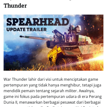
Thunder
War Thunder lahir dari visi untuk menciptakan game
pertempuran yang tidak hanya menghibur, tetapi juga
mendidik pemain tentang sejarah militer. Awalnya,
game ini fokus pada pertempuran udara di era Perang
Dunia II, menawarkan berbagai pesawat dari berbagai