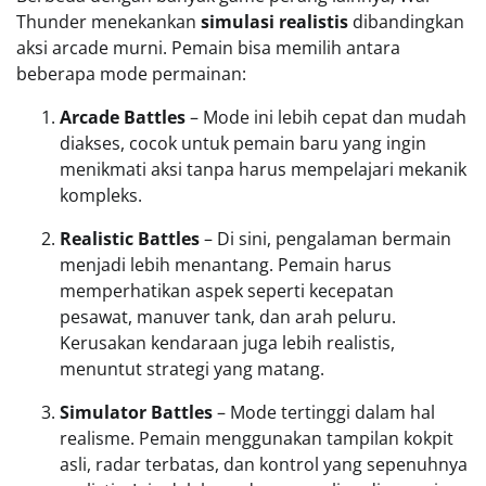
Thunder menekankan
simulasi realistis
dibandingkan
aksi arcade murni. Pemain bisa memilih antara
beberapa mode permainan:
Arcade Battles
– Mode ini lebih cepat dan mudah
diakses, cocok untuk pemain baru yang ingin
menikmati aksi tanpa harus mempelajari mekanik
kompleks.
Realistic Battles
– Di sini, pengalaman bermain
menjadi lebih menantang. Pemain harus
memperhatikan aspek seperti kecepatan
pesawat, manuver tank, dan arah peluru.
Kerusakan kendaraan juga lebih realistis,
menuntut strategi yang matang.
Simulator Battles
– Mode tertinggi dalam hal
realisme. Pemain menggunakan tampilan kokpit
asli, radar terbatas, dan kontrol yang sepenuhnya