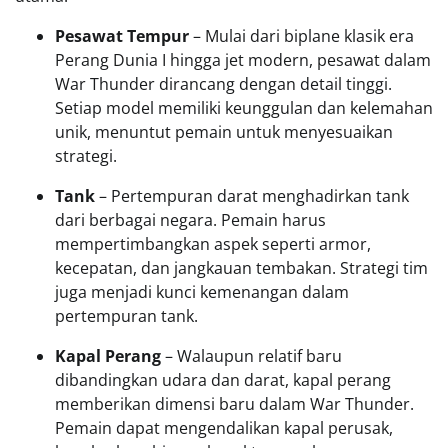
Pesawat Tempur
– Mulai dari biplane klasik era
Perang Dunia I hingga jet modern, pesawat dalam
War Thunder dirancang dengan detail tinggi.
Setiap model memiliki keunggulan dan kelemahan
unik, menuntut pemain untuk menyesuaikan
strategi.
Tank
– Pertempuran darat menghadirkan tank
dari berbagai negara. Pemain harus
mempertimbangkan aspek seperti armor,
kecepatan, dan jangkauan tembakan. Strategi tim
juga menjadi kunci kemenangan dalam
pertempuran tank.
Kapal Perang
– Walaupun relatif baru
dibandingkan udara dan darat, kapal perang
memberikan dimensi baru dalam War Thunder.
Pemain dapat mengendalikan kapal perusak,