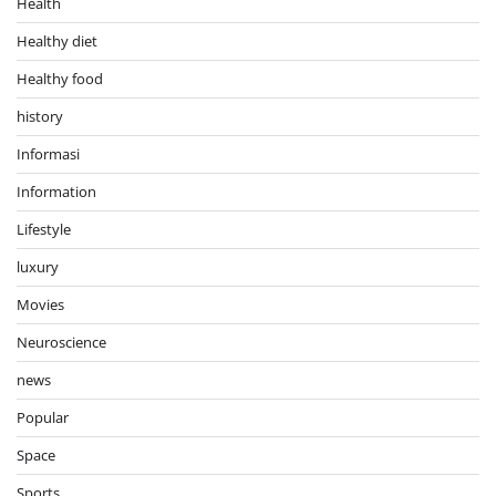
Health
Healthy diet
Healthy food
history
Informasi
Information
Lifestyle
luxury
Movies
Neuroscience
news
Popular
Space
Sports