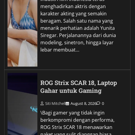
menghadirkan aktris dengan
karakter akting yang semakin
beragam. Salah satu nama yang
menarik perhatian adalah Yunita
Siregar. Perjalanannya dari dunia
modeling, sinetron, hingga layar
lebar membuat…
ROG Strix SCAR 18, Laptop
Gahar untuk Gaming
Siti Mitchell
August 8, 2026
0
\Bagi gamer yang tidak ingin
berkompromi dengan performa,
ROG Strix SCAR 18 menawarkan
paket yang sulit dianggap biasa.