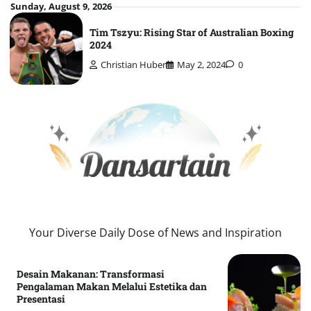
Skip
Sunday, August 9, 2026
to
Tim Tszyu: Rising Star of Australian Boxing
content
2024
Christian Huber
May 2, 2024
0
Your Diverse Daily Dose of News and Inspiration
Desain Makanan: Transformasi
Pengalaman Makan Melalui Estetika dan
Presentasi