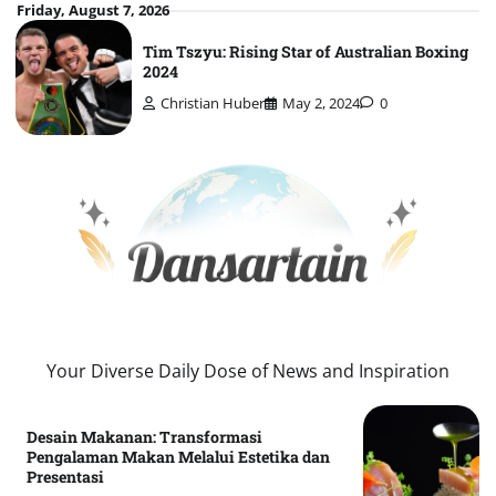
Skip
Friday, August 7, 2026
to
Tim Tszyu: Rising Star of Australian Boxing
content
2024
Christian Huber
May 2, 2024
0
Your Diverse Daily Dose of News and Inspiration
Desain Makanan: Transformasi
Pengalaman Makan Melalui Estetika dan
Presentasi