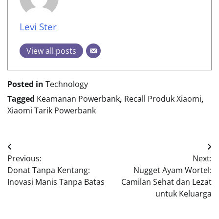
Levi Ster
View all posts
Posted in
Technology
Tagged
Keamanan Powerbank
,
Recall Produk Xiaomi
,
Xiaomi Tarik Powerbank
Post
Previous:
Next:
navigation
Donat Tanpa Kentang:
Nugget Ayam Wortel:
Inovasi Manis Tanpa Batas
Camilan Sehat dan Lezat
untuk Keluarga