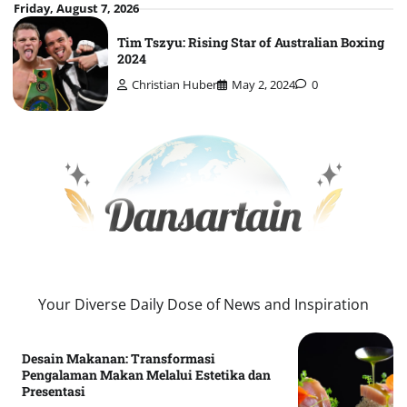
Skip
Friday, August 7, 2026
to
Tim Tszyu: Rising Star of Australian Boxing
content
2024
Christian Huber
May 2, 2024
0
Your Diverse Daily Dose of News and Inspiration
Desain Makanan: Transformasi
Pengalaman Makan Melalui Estetika dan
Presentasi