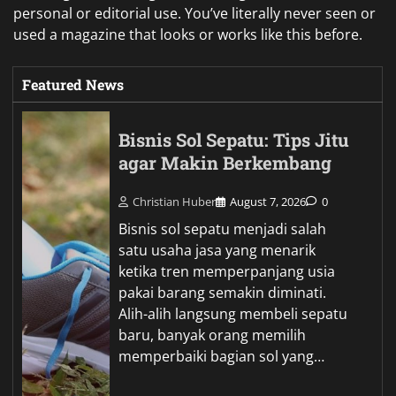
personal or editorial use. You’ve literally never seen or
used a magazine that looks or works like this before.
Featured News
Bisnis Sol Sepatu: Tips Jitu
agar Makin Berkembang
Christian Huber
August 7, 2026
0
Bisnis sol sepatu menjadi salah
satu usaha jasa yang menarik
ketika tren memperpanjang usia
pakai barang semakin diminati.
Alih-alih langsung membeli sepatu
baru, banyak orang memilih
memperbaiki bagian sol yang…