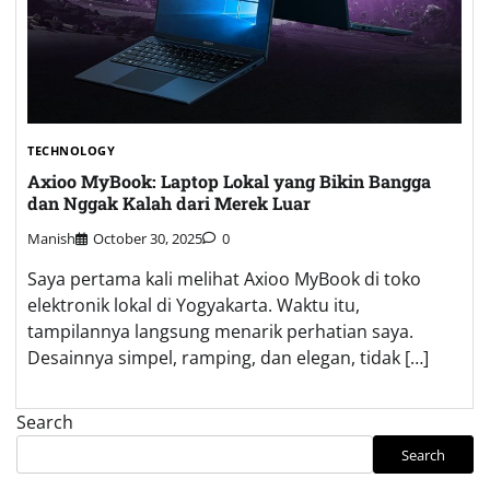
TECHNOLOGY
Axioo MyBook: Laptop Lokal yang Bikin Bangga
dan Nggak Kalah dari Merek Luar
Manish
October 30, 2025
0
Saya pertama kali melihat Axioo MyBook di toko
elektronik lokal di Yogyakarta. Waktu itu,
tampilannya langsung menarik perhatian saya.
Desainnya simpel, ramping, dan elegan, tidak […]
Search
Search