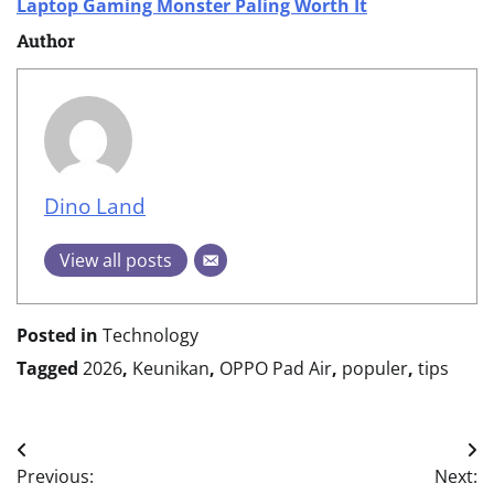
Laptop Gaming Monster Paling Worth It
Author
Dino Land
View all posts
Posted in
Technology
Tagged
2026
,
Keunikan
,
OPPO Pad Air
,
populer
,
tips
Post
Previous:
Next: