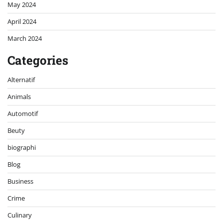
May 2024
April 2024
March 2024
Categories
Alternatif
Animals
Automotif
Beuty
biographi
Blog
Business
Crime
Culinary