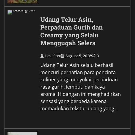
Udang Telur Asin,
Perpaduan Gurih dan
Creamy yang Selalu
Menggugah Selera
Levi Ster
August 5, 2026
0
Udang Telur Asin selalu berhasil
mencuri perhatian para pencinta
kuliner yang menyukai perpaduan
rasa gurih, lembut, dan kaya
aroma. Hidangan ini menghadirkan
sensasi yang berbeda karena
memadukan tekstur udang yang…