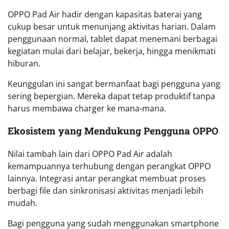
OPPO Pad Air hadir dengan kapasitas baterai yang
cukup besar untuk menunjang aktivitas harian. Dalam
penggunaan normal, tablet dapat menemani berbagai
kegiatan mulai dari belajar, bekerja, hingga menikmati
hiburan.
Keunggulan ini sangat bermanfaat bagi pengguna yang
sering bepergian. Mereka dapat tetap produktif tanpa
harus membawa charger ke mana-mana.
Ekosistem yang Mendukung Pengguna OPPO
Nilai tambah lain dari OPPO Pad Air adalah
kemampuannya terhubung dengan perangkat OPPO
lainnya. Integrasi antar perangkat membuat proses
berbagi file dan sinkronisasi aktivitas menjadi lebih
mudah.
Bagi pengguna yang sudah menggunakan smartphone