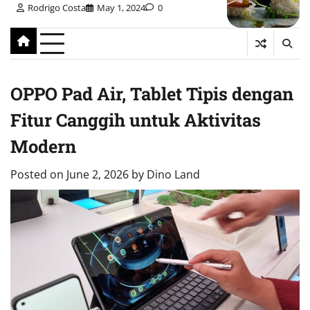
Rodrigo Costa
May 1, 2024
0
OPPO Pad Air, Tablet Tipis dengan
Fitur Canggih untuk Aktivitas
Modern
Posted on
June 2, 2026
by
Dino Land