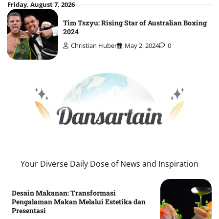
Skip
Friday, August 7, 2026
to
Tim Tszyu: Rising Star of Australian Boxing
content
2024
Christian Huber
May 2, 2024
0
Your Diverse Daily Dose of News and Inspiration
Desain Makanan: Transformasi
Pengalaman Makan Melalui Estetika dan
Presentasi