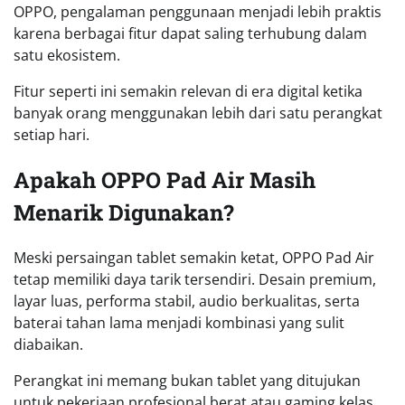
OPPO, pengalaman penggunaan menjadi lebih praktis
karena berbagai fitur dapat saling terhubung dalam
satu ekosistem.
Fitur seperti ini semakin relevan di era digital ketika
banyak orang menggunakan lebih dari satu perangkat
setiap hari.
Apakah OPPO Pad Air Masih
Menarik Digunakan?
Meski persaingan tablet semakin ketat, OPPO Pad Air
tetap memiliki daya tarik tersendiri. Desain premium,
layar luas, performa stabil, audio berkualitas, serta
baterai tahan lama menjadi kombinasi yang sulit
diabaikan.
Perangkat ini memang bukan tablet yang ditujukan
untuk pekerjaan profesional berat atau gaming kelas