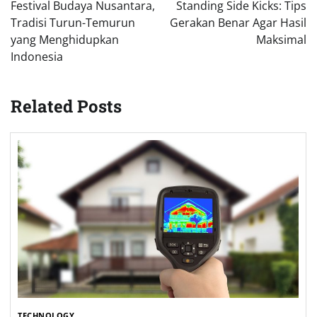
navigation
Festival Budaya Nusantara,
Standing Side Kicks: Tips
Tradisi Turun-Temurun
Gerakan Benar Agar Hasil
yang Menghidupkan
Maksimal
Indonesia
Related Posts
TECHNOLOGY