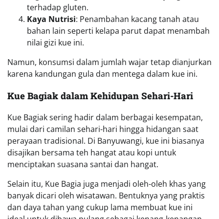
Selain itu, Kue Bagia juga menjadi oleh-oleh khas yang
banyak dicari oleh wisatawan. Bentuknya yang praktis
dan daya tahan yang cukup lama membuat kue ini
ideal untuk dibawa pulang sebagai kenang-kenangan
dari Banyuwangi.
Inovasi Modern pada Kue Bagiak
Seiring waktu, Kue Bagia mengalami berbagai inovasi
untuk memenuhi selera modern. Beberapa variasi
menarik meliputi:
Bagiak Cokelat
: Adonan Kue Bagia dicampur
dengan bubuk cokelat untuk rasa yang lebih
manis.
Bagiak Keju
: Tambahan keju parut memberikan
rasa gurih yang kontras dengan manisnya kue.