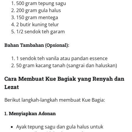
1.
Menyiapkan Adonan
Ayak tepung sagu dan gula halus untuk
memastikan tidak ada gumpalan.
Campurkan tepung sagu, gula halus, garam, dan
mentega dalam wadah besar.
2.
Mengolah Adonan
Masukkan kuning telur ke dalam campuran
tepung, lalu uleni hingga adonan kalis.
Jika diinginkan, tambahkan vanila atau pandan
essence untuk aroma yang lebih harum.
3.
Membentuk Kue
Ambil sedikit adonan, bentuk memanjang kecil
seperti batang.
Letakkan di atas loyang yang sudah diolesi