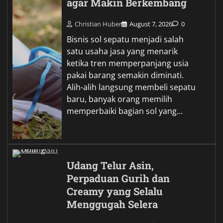
Danau Sole, Permata Alam
yang Menyimpan
Keheningan dan Pesona
Menakjubkan
Levi Ster
August 3, 2026
0
Danau Sole menjadi salah satu
destinasi alam yang mampu
menghadirkan pengalaman
berbeda bagi siapa saja yang
mendambakan suasana tenang
dan jauh dari hiruk pikuk
perkotaan. Hamparan air yang
tampak jernih…