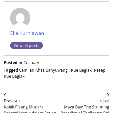
CULINARY
Cilung Mozzarella: Jajanan Gurih dan Lumer yang
Bikin Ketagihan
Dian Anggraini
March 19, 2025
0
Cilung Mozzarella merupakan salah satu jajanan
khas Sunda yang semakin populer di berbagai
daerah. Nama cilung berasal dari singkatan “aci
digulung”, yang berarti makanan berbahan […]