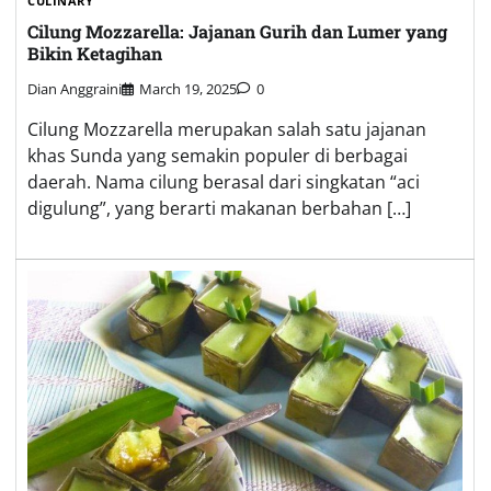
CULINARY
Mi Aceh Goreng: Kelezatan Kuliner Khas Serambi
Mekkah
Dino Land
May 13, 2024
0
Asal-Usul Mi Aceh Goreng Mi Aceh Goreng adalah
salah satu variasi kuliner yang berasal dari Provinsi