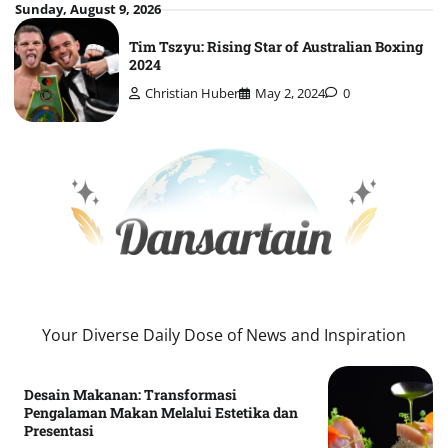
Skip
Sunday, August 9, 2026
to
Tim Tszyu: Rising Star of Australian Boxing
content
2024
Christian Huber
May 2, 2024
0
Your Diverse Daily Dose of News and Inspiration
Desain Makanan: Transformasi
Pengalaman Makan Melalui Estetika dan
Presentasi