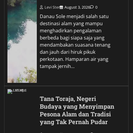
Membawa Napas Baru,
Perpaduan Gaya Klasik dan
Jiwa Petualang Modern
Levi Ster
August 1, 2026
0
Land Cruiser FJ menjadi salah satu
nama yang paling banyak
dibicarakan oleh para pencinta
otomotif karena menghadirkan
perpaduan menarik antara warisan
desain legendaris dan sentuhan
modern. Sejak kabar kehadirannya
mulai…
Wujud Garuda dalam