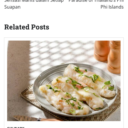
CULINARY
Kuih Pedamaran: Kelezatan Tradisional yang
Menggoda
Dian Anggraini
November 16, 2024
0
Kuih Pedamaran adalah salah satu kue tradisional
khas Indonesia yang terbuat dari bahan-bahan
sederhana namun menghasilkan rasa yang luar
biasa. Kue ini banyak dijumpai di […]