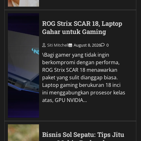
Udang Telur Asin,
Perpaduan Gurih dan
Creamy yang Selalu
Menggugah Selera
Levi Ster
August 5, 2026
0
Udang Telur Asin selalu berhasil
mencuri perhatian para pencinta
kuliner yang menyukai perpaduan
rasa gurih, lembut, dan kaya
aroma. Hidangan ini menghadirkan
sensasi yang berbeda karena
memadukan tekstur udang yang…
Brief Bytes