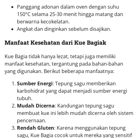
pencernaan.
Rendah Gluten
: Karena menggunakan tepung
sagu, Kue Bagia cocok untuk mereka yang sensitif
terhadap gluten.
Kaya Nutrisi
: Penambahan kacang tanah atau
bahan lain seperti kelapa parut dapat menambah
nilai gizi kue ini.
Namun, konsumsi dalam jumlah wajar tetap dianjurkan
karena kandungan gula dan mentega dalam kue ini.
Kue Bagiak dalam Kehidupan Sehari-Hari
Kue Bagiak sering hadir dalam berbagai kesempatan,
mulai dari camilan sehari-hari hingga hidangan saat
perayaan tradisional. Di Banyuwangi, kue ini biasanya
disajikan bersama teh hangat atau kopi untuk
menciptakan suasana santai dan hangat.