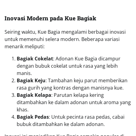
disimpan dalam wadah kedap udara agar tetap
renyah.
Coba Variasi Rasa
: Eksplorasi berbagai rasa
inovasi Kue Bagia untuk pengalaman yang
berbeda.
Nikmati Bersama Keluarga
: Kue Bagia paling
nikmat dinikmati bersama orang-orang tercinta.
Dengan tips ini, momen menikmati Kue Bagia akan
semakin berkesan.
Mengapa Kue Bagiak Tetap Populer?
Kue Bagiak tetap menjadi favorit hingga kini karena:
Rasanya yang Unik
: Perpaduan manis, lembut,
dan aroma khas menjadikannya camilan yang
istimewa.
Bahan yang Mudah Didapat
: Semua bahan
dapat ditemukan dengan mudah di pasar