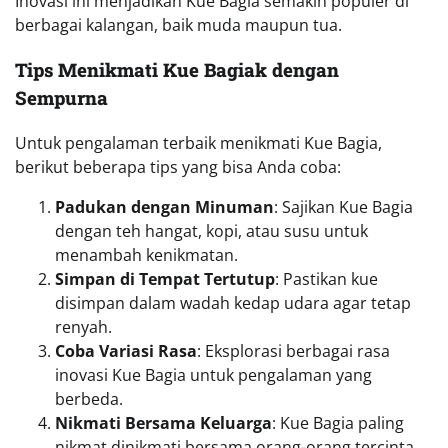
tradisional.
Fleksibilitas untuk Inovasi
: Kue ini bisa
dimodifikasi dengan berbagai bahan tambahan.
Simbol Tradisi
: Kue Bagia merepresentasikan
kekayaan budaya Banyuwangi yang tetap relevan
di era modern.
Kue Bagiak, Warisan Kuliner yang Tak
Lekang oleh Waktu
Kue Bagiak adalah bukti nyata kekayaan kuliner
Nusantara yang mampu bertahan di tengah
perubahan zaman. Dengan tekstur unik, rasa autentik,
dan fleksibilitas dalam inovasi, Kue Bagia menjadi
camilan yang wajib dicoba oleh siapa saja.
Cobalah membuat Kue Bagia sendiri di rumah atau
nikmati langsung di Banyuwangi untuk merasakan cita
rasa tradisionalnya. Hidangan ini tidak hanya