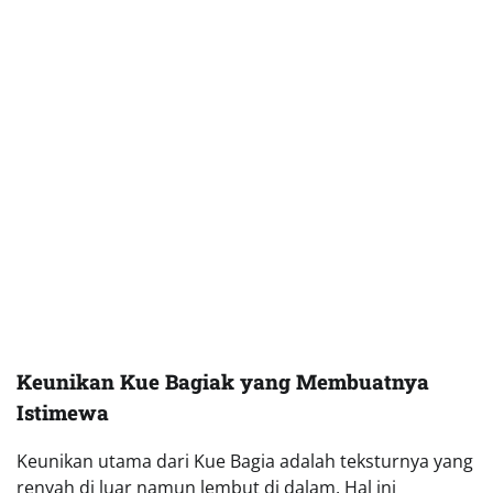
Istimewa
Keunikan utama dari Kue Bagia adalah teksturnya yang
renyah di luar namun lembut di dalam. Hal ini
didapatkan dari penggunaan tepung sagu sebagai
bahan utama. Selain itu, rasa khas Kue Bagia juga
dipengaruhi oleh aroma pandan atau vanila yang
sering ditambahkan ke adonannya.
Camilan ini memiliki rasa manis yang pas, tidak terlalu
kuat sehingga cocok dinikmati oleh semua kalangan.
Kue Bagia juga memiliki bentuk memanjang kecil yang
mudah digenggam, membuatnya praktis untuk dibawa
sebagai oleh-oleh.
Bahan-Bahan Utama dalam Pembuatan Kue
Bagiak
Berikut bahan-bahan utama yang diperlukan untuk
membuat Kue Bagia: