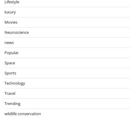
Dansartain news is a complete magazine site, excellent
for news, magazines, publishing and review sites.
Amazing, fast-loading modern magazines theme for
personal or editorial use. You’ve literally never seen or
used a magazine that looks or works like this before.
Featured News
Yunita Siregar, Makin
Bersinar di Film Romance
Indonesia
Christian Huber
August 9, 2026
0
Industri film Indonesia terus
menghadirkan aktris dengan