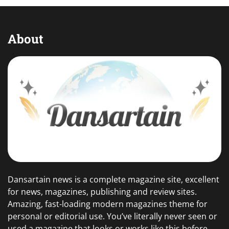
karakter akting yang semakin
beragam. Salah satu nama yang
menarik perhatian adalah Yunita
Siregar. Perjalanannya dari dunia
modeling, sinetron, hingga layar
lebar membuat…
ROG Strix SCAR 18, Laptop
Gahar untuk Gaming
Siti Mitchell
August 8, 2026
0
\Bagi gamer yang tidak ingin
berkompromi dengan performa,
ROG Strix SCAR 18 menawarkan
paket yang sulit dianggap biasa.
Laptop gaming berukuran 18 inci