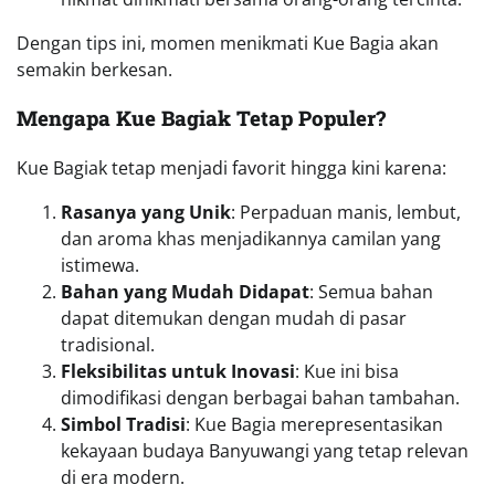
memanjakan lidah tetapi juga membawa Anda lebih
dekat dengan budaya lokal. Selamat mencoba
Baca Juga Artikel Berikut:
Selai Buah Pepaya: Lezat,
Sehat, dan Mudah Dibuat
Author
Eka Kurniawan
View all posts
Posted in
Culinary
Tagged
Camilan Khas Banyuwangi
,
Kue Bagiak
,
Resep