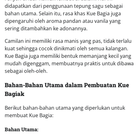
Bahan Utama:
500 gram tepung sagu
200 gram gula halus
150 gram mentega
2 butir kuning telur
1/2 sendok teh garam
Bahan Tambahan (Opsional):
1 sendok teh vanila atau pandan essence
50 gram kacang tanah (sangrai dan haluskan)
Cara Membuat Kue Bagiak yang Renyah dan
Lezat
Berikut langkah-langkah membuat Kue Bagia: