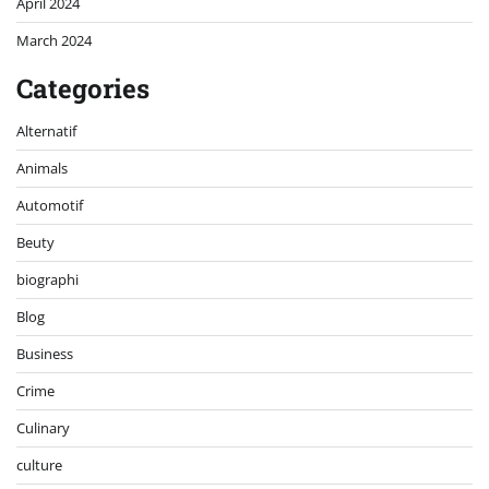
Healthy food
history
Informasi
Information
Lifestyle
luxury
Movies
Neuroscience
news
Popular
Space
Sports
Technology