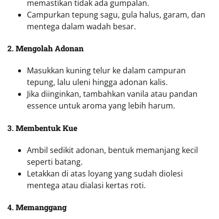
mentega atau dialasi kertas roti.
4.
Memanggang
Panggang adonan dalam oven dengan suhu
150°C selama 25-30 menit hingga matang dan
berwarna kecokelatan.
Angkat dan dinginkan sebelum disajikan.
Manfaat Kesehatan dari Kue Bagiak
Kue Bagia tidak hanya lezat, tetapi juga memiliki
manfaat kesehatan, tergantung pada bahan-bahan
yang digunakan. Berikut beberapa manfaatnya:
Sumber Energi
: Tepung sagu memberikan
karbohidrat yang dapat menjadi sumber energi
tubuh.
Mudah Dicerna
: Kandungan tepung sagu
membuat kue ini lebih mudah dicerna oleh sistem