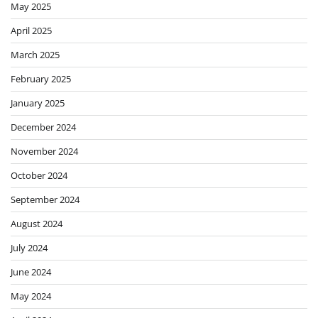
Business
Crime
Culinary
culture
Desain
Entertainment
Favorite drink
Flower
food
Food Helathy
Games
Health
Healthy diet