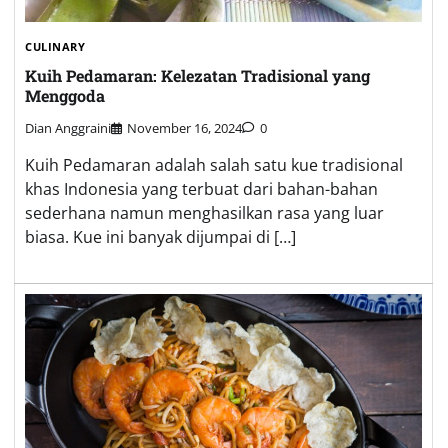
Aceh, Indonesia. Terkenal dengan cita rasa yang
kaya dan […]
Search
Search
Recent Posts
Yunita Siregar, Makin Bersinar di Film Romance Indonesia
ROG Strix SCAR 18, Laptop Gahar untuk Gaming
Bisnis Sol Sepatu: Tips Jitu agar Makin Berkembang
Udang Telur Asin, Perpaduan Gurih dan Creamy yang Selalu
Menggugah Selera
Danau Sole, Permata Alam yang Menyimpan Keheningan dan Pesona
Menakjubkan
Recent Comments