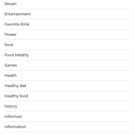
Travel
Trending
wildlife conservation
About