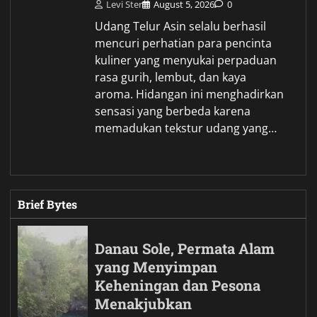
Tana Toraja, Negeri
Budaya yang Menyimpan
Pesona Alam dan Tradisi
yang Tak Pernah Pudar
Levi Ster
August 2, 2026
0
Tana Toraja selalu menghadirkan
rasa penasaran bagi siapa saja
yang ingin mengenal Indonesia
lebih dalam. Daerah ini
menawarkan perpaduan antara
keindahan alam, kekayaan budaya,
serta tradisi yang tetap hidup di…
Land Cruiser FJ Hadir