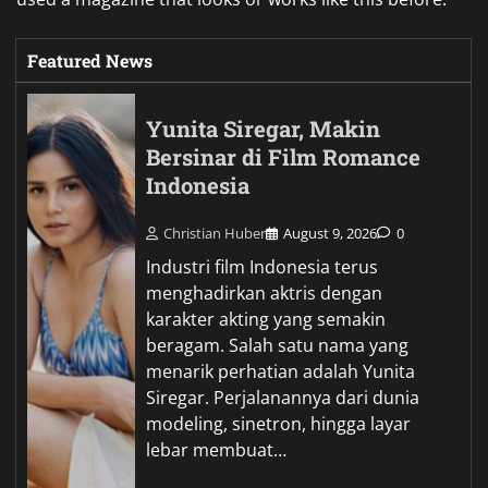
ini menggabungkan prosesor kelas
atas, GPU NVIDIA…
Bisnis Sol Sepatu: Tips Jitu
agar Makin Berkembang
Christian Huber
August 7, 2026
0
Bisnis sol sepatu menjadi salah
satu usaha jasa yang menarik
ketika tren memperpanjang usia
pakai barang semakin diminati.
Alih-alih langsung membeli sepatu
baru, banyak orang memilih
memperbaiki bagian sol yang…