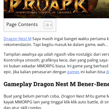
Page Contents
Dragon Nest M
Saya masih ingat banget waktu pertama kal
rekomendasiin. Tapi begitu masuk ke dalam game, wah… 
Tampilan awalnya aja udah ngasih vibe nostalgic dari versi 
Kontrolnya smooth, grafiknya kece, dan yang paling saya
ini bukan sekadar MMORPG biasa. Ini game yang berhasil 
epic. Jika kalian penasaran dengan
games
ini kalian bisa
d
Gameplay Dragon Nest M Bener-Ben
Buat yang belum pernah coba,
Dragon Nest M
itu game M
kayak MMORPG lain yang tinggal klik-klik auto battle, di 
dan atur skill combo.