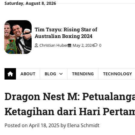
Skip
Saturday, August 8, 2026
to
content
Tim Tszyu: Rising Star of
Australian Boxing 2024
Christian Huber
May 2, 2024
0
ABOUT
BLOG
TRENDING
TECHNOLOGY
Dragon Nest M: Petualan
Ketagihan dari Hari Perta
Posted on
April 18, 2025
by
Elena Schmidt