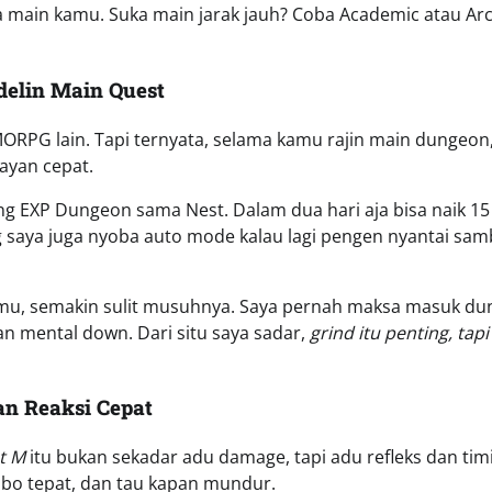
ya main kamu. Suka main jarak jauh? Coba Academic atau Ar
delin Main Quest
MORPG lain. Tapi ternyata, selama kamu rajin main dungeon,
ayan cepat.
g EXP Dungeon sama Nest. Dalam dua hari aja bisa naik 15 
g saya juga nyoba auto mode kalau lagi pengen nyantai samb
 kamu, semakin sulit musuhnya. Saya pernah maksa masuk d
dan mental down. Dari situ saya sadar,
grind itu penting, tapi
an Reaksi Cepat
t M
itu bukan sekadar adu damage, tapi adu refleks dan tim
mbo tepat, dan tau kapan mundur.