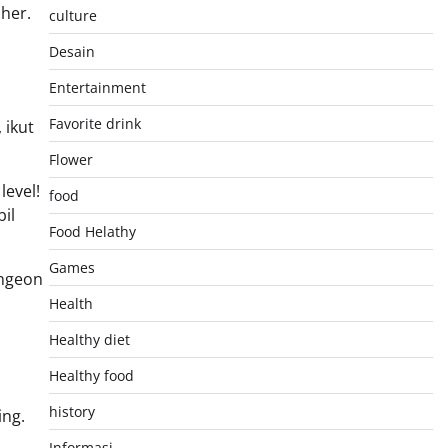
cher.
culture
Desain
Entertainment
Favorite drink
 ikut
Flower
level!
food
il
Food Helathy
Games
ungeon
Health
Healthy diet
Healthy food
history
ing.
Informasi