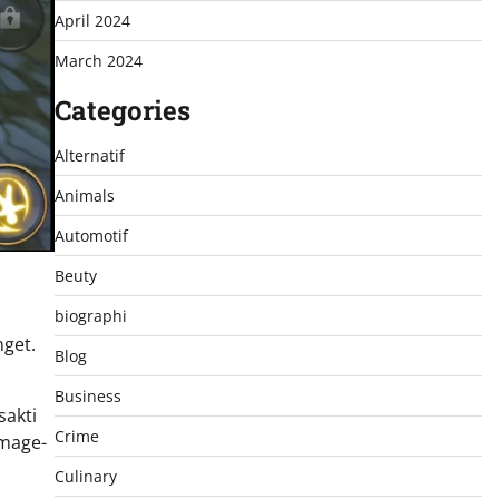
April 2024
March 2024
Categories
Alternatif
Animals
Automotif
Beuty
biographi
nget.
Blog
Business
sakti
Crime
amage-
Culinary