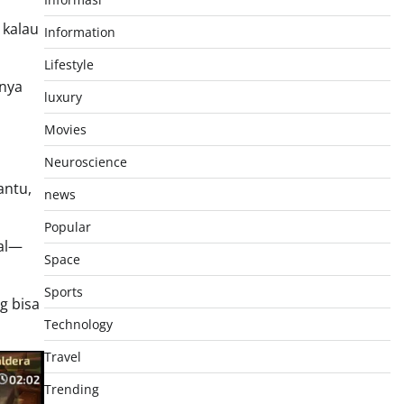
 kalau
Information
Lifestyle
-nya
luxury
Movies
Neuroscience
antu,
news
Popular
ual—
Space
Sports
g bisa
Technology
Travel
Trending