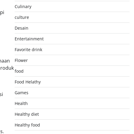
Culinary
pi
culture
Desain
Entertainment
Favorite drink
anaan
Flower
roduk
food
Food Helathy
Games
si
Health
Healthy diet
Healthy food
s.