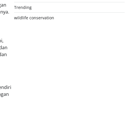
gan
Trending
snya.
wildlife conservation
i,
dan
dan
endiri
ngan