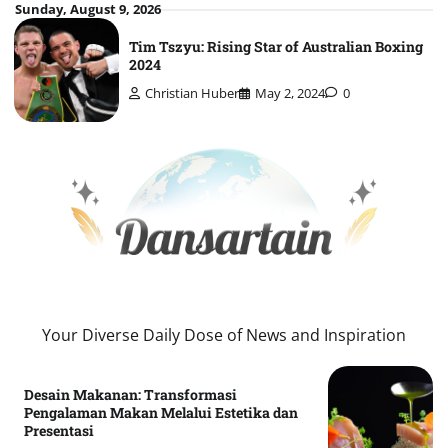
Skip
Sunday, August 9, 2026
to
Tim Tszyu: Rising Star of Australian Boxing
content
2024
Christian Huber
May 2, 2024
0
Your Diverse Daily Dose of News and Inspiration
Desain Makanan: Transformasi
Pengalaman Makan Melalui Estetika dan
Presentasi