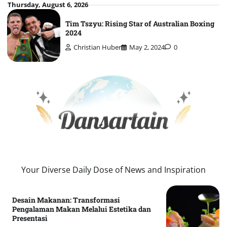
Skip
Thursday, August 6, 2026
to
Tim Tszyu: Rising Star of Australian Boxing
content
2024
Christian Huber
May 2, 2024
0
Your Diverse Daily Dose of News and Inspiration
Desain Makanan: Transformasi
Pengalaman Makan Melalui Estetika dan
Presentasi